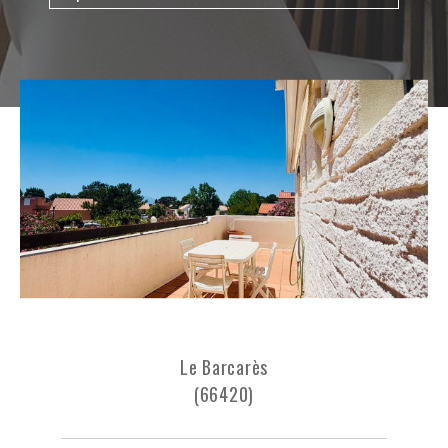
Budget
Budget
Surface
Surface
Pièces
Pièces
Référence
AFFINER LES CRITÈRES
TERRASSE
PARKING
PISCINE
Le Barcarès
(66420)
FILTRER PAR