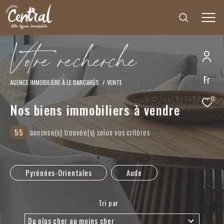
V
o
t
r
e
r
e
c
h
e
r
c
h
e
Fr
Effectuer une recherche
AGENCE IMMOBILIÈRE À LE BARCARÈS
VENTE
et trouver le bien qui correspond à vos critères
0
Nos biens immobiliers à vendre
Type
55
annonce(s) trouvée(s) selon vos critères
d'offre
Vente
Type
de
Type de bien
Pyrénées-Orientales
Aude
bien
Ville
Tri par
Du plus cher au moins cher