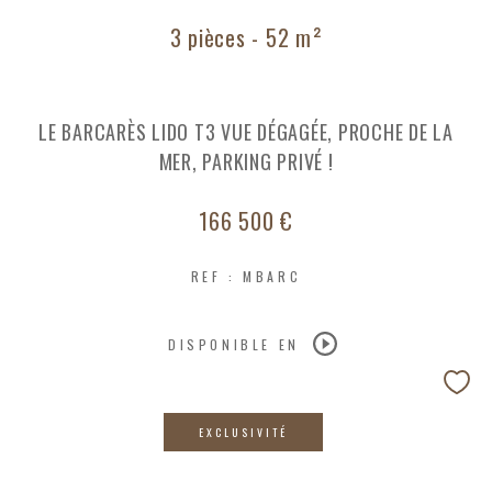
3 pièces - 52 m²
COUPS DE COEUR
EXCLUSIVITÉS
NOUVEAUTÉS
LE BARCARÈS LIDO T3 VUE DÉGAGÉE, PROCHE DE LA
MER, PARKING PRIVÉ !
RECHERCHER
166 500 €
REF : MBARC
DISPONIBLE EN
EXCLUSIVITÉ