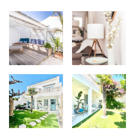
Achat de biens immobiliers
Nous assurons un suivi permanent de votre projet de
vente, d'achat
ou de mise en location de votre bien
à toutes les étapes et proposons un service de
conciergerie complet concernant la location
saisonnière allant du Check-In / Check Out à la mise
en location complète.
Nous valorisons la qualité du conseil et l'expertise du
marché local Barcarèsien, comme celui de l'arrière-
pays, de la Salanque, et du littoral. L'expertise de
notre secteur s'étend des Pyrénées Orientales à
l'Aude. Consultez nos
annonces immobilières à Le
Barcarès
.
Estimation immobilière gratuite de