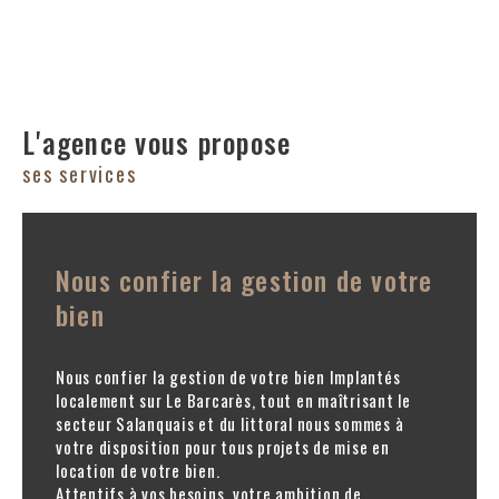
votre bien immobilier
Vous êtes propriétaire sur Le
Barcarès
o
u dans ses
environs ? Vous envisagez un nouveau projet
L'agence vous propose
immobilier, une transmission ou souhaitez
ses services
simplement connaître la valeur de votre patrimoine ?
Forts de notre expertise locale et de notre
expérience sur le secteur, nous nous tenons à votre
Nous confier la gestion de votre
disposition pour réaliser une
estimation précise,
bien
rapide et 100 % gratuite
de votre maison ou
appartement.
Nous confier la gestion de votre bien Implantés
Cette estimation immobilière en ligne vous offre une
localement sur Le Barcarès, tout en maîtrisant le
première vision claire et fiable de la
valeur vénale
secteur Salanquais et du littoral nous sommes à
votre disposition pour tous projets de mise en
réelle de votre bien
, fondée sur les
location de votre bien.
caractéristiques du marché local et les spécificités
Attentifs à vos besoins, votre ambition de