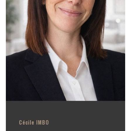
secondaire ou d'un investissement purement locatif.
Dès votre prise en charge, nos agents s'attachent à
vous dispenser les meilleurs conseils et vous
proposent des biens immobiliers en accord avec vos
besoins.
Nous vous accompagnons également lors de
l'ensemble des visites et nous vous assistons dans
les différentes démarches jusqu'à l'aboutissement de
votre projet immobilier.
Vous recherchez un accompagnement qualifié pour
réaliser votre projet immobilier ? Contactez notre
agence immobilière de Le Barcarès et sa région.
Cécile
IMBO