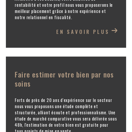
rentabilité et votre profil nous vous proposerons le
de votre propriété.
meilleur placement grâce à notre expérience et
notre relationnel en fiscalité.
Gestion Locative
EN SAVOIR PLUS
Spécialisée dans les transactions immobilières et la
gestion locative, notre agence vous propose des
solutions sur mesure adaptées à chaque situation.
Nous apportons des compétences et de l’efficacité
pour répondre à vos besoins et vous venir en aide
Faire estimer votre bien par nos
dans les meilleures conditions.
soins
Un accompagnement solide
Forts de près de 20 ans d'expérience sur le secteur
nous vous proposons une étude complète et
pour chaque projet
structurée, alliant écoute et professionnalisme. Une
étude de marché comparative vous sera délivrée sous
48h, l'estimation de votre bien est gratuite pour
immobilier
tous projets de mise en vente.