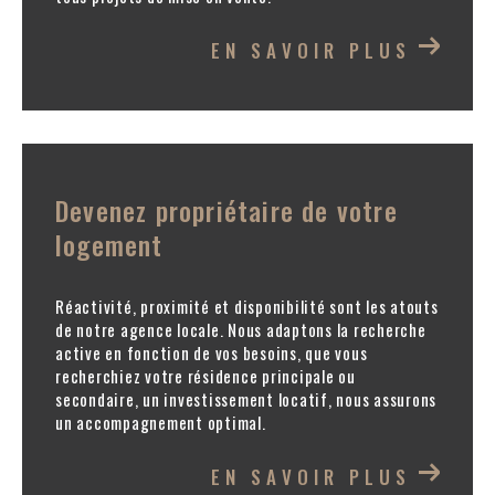
Nos engagements exclusifs de la réactivité à la
EN SAVOIR PLUS
disponibilité pour vous proposer un conseil sérieux et
une compétence pointue de notre expérience. Nous
vous accompagnons à toutes les étapes de votre
projet de l’estimation de votre bien immobilier à la
commercialisation de celui ci sur les supports les
Devenez propriétaire de votre
plus performants pour une optimisation valorisée,
logement
jusqu'à la signature de l'acte authentique.
Réactivité, proximité et disponibilité sont les atouts
de notre agence locale. Nous adaptons la recherche
Nous mettons à votre disposition un panel très large
active en fonction de vos besoins, que vous
de services négociés auprès de nos différents
recherchiez votre résidence principale ou
secondaire, un investissement locatif, nous assurons
partenaires sélectionnés :
courtiers en
un accompagnement optimal.
assurances
ou en
prêts immobiliers
,
diagnostiqueurs certifiés,
expert comptable
EN SAVOIR PLUS