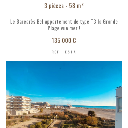
3 pièces - 58 m²
COUPS DE COEUR
EXCLUSIVITÉS
Le Barcarès Bel appartement de type T3 la Grande
Plage vue mer !
NOUVEAUTÉS
135 000 €
REF : ESTA
RECHERCHER