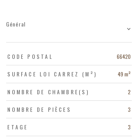
général
TRAD_ZEPHYR_Caracteristique
TRAD_ZEPHYR_Valeurs
CODE POSTAL
66420
SURFACE LOI CARREZ (M²)
49 m²
NOMBRE DE CHAMBRE(S)
2
NOMBRE DE PIÈCES
3
ETAGE
3