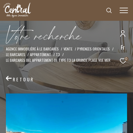
V
o
t
r
e
r
e
c
h
e
r
c
h
e
Fr
Effectuer une recherche
AGENCE IMMOBILIÈRE À LE BARCARÈS
VENTE
PYRENEES ORIENTALES
LE BARCARES
APPARTEMENT
T3
et trouver le bien qui correspond à vos critères
0
LE BARCARES BEL APPARTEMENT DE TYPE T3 LA GRANDE PLAGE VUE MER
Type
d'offre
RETOUR
Vente
Type
de
Type de bien
bien
Ville