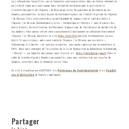
Les informations recueillies sur ce formulaire sont enregistrées dans un fichier informatisé
par La Boite Immo agissant comme Sous-traitant du traitement pour la gestion de la
clientèle/prospects de l'Agence / du Réseau qui reste Responsable du Traitement de vos
Données personnelles. La base légale du traitement repose sur l'intérêt légitime de l'Agence
/ du Réseau. Elles sont conservées jusqu'à demande de suppression et sont destinées à
l'Agence / au Réseau. Conformément à la loi « informatique et libertés », vous disposez des
droits d’accès, de rectification, d’effacement, d’opposition, de limitation et de portabilité de
vos données. Vous pouvez retirer votre consentement à tout moment en contactant directement
l’Agence / Le Réseau. Consultez le site
https://cnil.fr/fr
pour plus d’informations sur vos
droits. Si vous estimez, après avoir contacté l'Agence / le Réseau, que vos droits «
Informatique et Libertés » ne sont pas respectés, vous pouvez adresser une réclamation à la
CNIL. Nous vous informons de l’existence de la liste d'opposition au démarchage téléphonique
« Bloctel », sur laquelle vous pouvez vous inscrire ici :
https://www.bloctel.gouv.fr
. Dans le
cadre de la protection des Données personnelles, nous vous invitons à ne pas inscrire de
Données sensibles dans le champ de saisie libre.
Ce site est protégé par reCAPTCHA, les
Politiques de Confidentialité
et es
Conditi
ons d'utilisation
de Google s'appliquent.
partager