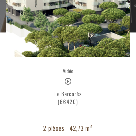
Budget
Budget
Surface
Surface
Pièces
Pièces
Référence
Vidéo
Le Barcarès
AFFINER LES CRITÈRES
(66420)
TERRASSE
PARKING
PISCINE
FILTRER PAR
2 pièces - 42,73 m²