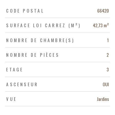
TRAD_ZEPHYR_Caracteristique
TRAD_ZEPHYR_Valeurs
CODE POSTAL
66420
SURFACE LOI CARREZ (M²)
42,73 m²
NOMBRE DE CHAMBRE(S)
1
NOMBRE DE PIÈCES
2
ETAGE
3
ASCENSEUR
OUI
VUE
Jardins