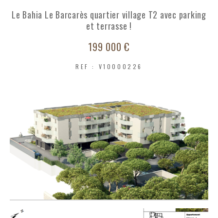
Le Bahia Le Barcarès quartier village T2 avec parking
COUPS DE COEUR
EXCLUSIVITÉS
et terrasse !
199 000 €
NOUVEAUTÉS
REF : V10000226
RECHERCHER