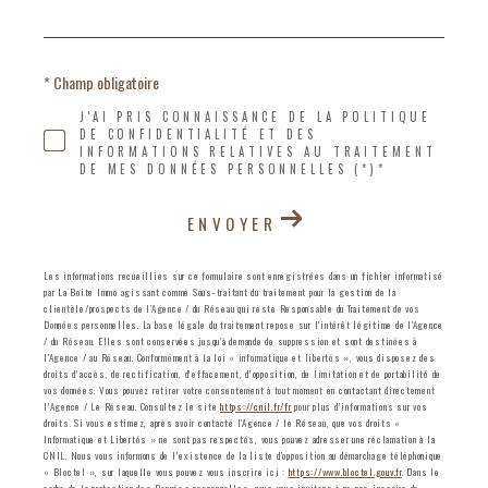
* Champ obligatoire
J'AI PRIS CONNAISSANCE DE LA POLITIQUE
DE CONFIDENTIALITÉ ET DES
INFORMATIONS RELATIVES AU TRAITEMENT
DE MES DONNÉES PERSONNELLES (*)*
ENVOYER
Les informations recueillies sur ce formulaire sont enregistrées dans un fichier informatisé
par La Boite Immo agissant comme Sous-traitant du traitement pour la gestion de la
clientèle/prospects de l'Agence / du Réseau qui reste Responsable du Traitement de vos
Données personnelles. La base légale du traitement repose sur l'intérêt légitime de l'Agence
/ du Réseau. Elles sont conservées jusqu'à demande de suppression et sont destinées à
l'Agence / au Réseau. Conformément à la loi « informatique et libertés », vous disposez des
droits d’accès, de rectification, d’effacement, d’opposition, de limitation et de portabilité de
vos données. Vous pouvez retirer votre consentement à tout moment en contactant directement
l’Agence / Le Réseau. Consultez le site
https://cnil.fr/fr
pour plus d’informations sur vos
droits. Si vous estimez, après avoir contacté l'Agence / le Réseau, que vos droits «
Informatique et Libertés » ne sont pas respectés, vous pouvez adresser une réclamation à la
CNIL. Nous vous informons de l’existence de la liste d'opposition au démarchage téléphonique
« Bloctel », sur laquelle vous pouvez vous inscrire ici :
https://www.bloctel.gouv.fr
. Dans le
cadre de la protection des Données personnelles, nous vous invitons à ne pas inscrire de