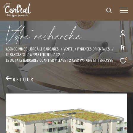
V
o
t
r
e
r
e
c
h
e
r
c
h
e
Fr
Effectuer une recherche
AGENCE IMMOBILIÈRE À LE BARCARÈS
VENTE
PYRENEES ORIENTALES
LE BARCARES
APPARTEMENT
T2
et trouver le bien qui correspond à vos critères
0
LE BAHIA LE BARCARES QUARTIER VILLAGE T2 AVEC PARKING ET TERRASSE
Type
d'offre
RETOUR
Vente
Type
de
Type de bien
bien
Ville