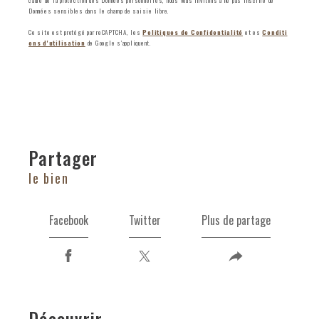
Données sensibles dans le champ de saisie libre.
Ce site est protégé par reCAPTCHA, les
Politiques de Confidentialité
et es
Conditi
ons d'utilisation
de Google s'appliquent.
partager
le bien
Facebook
Twitter
Plus de partage
découvrir