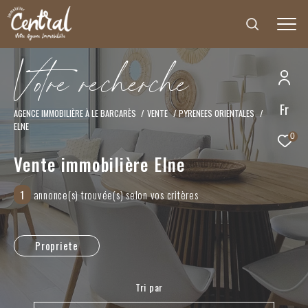
V
o
t
r
e
r
e
c
h
e
r
c
h
e
Fr
Effectuer une recherche
AGENCE IMMOBILIÈRE À LE BARCARÈS
VENTE
PYRENEES ORIENTALES
ELNE
et trouver le bien qui correspond à vos critères
0
Vente immobilière Elne
Type
d'offre
Vente
1
annonce(s) trouvée(s) selon vos critères
Type
de
Type de bien
bien
Propriete
Ville
Tri par