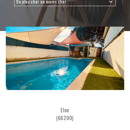
Du plus cher au moins cher
Budget
Budget
Surface
Surface
Pièces
Pièces
Référence
AFFINER LES CRITÈRES
TERRASSE
PARKING
PISCINE
Elne
(66200)
FILTRER PAR