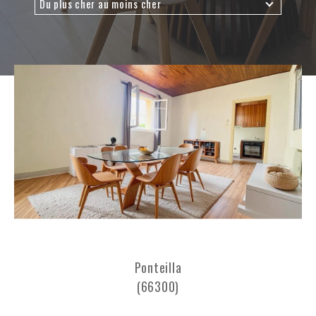
Du plus cher au moins cher
Budget
Budget
Surface
Surface
Pièces
Pièces
Référence
AFFINER LES CRITÈRES
TERRASSE
PARKING
PISCINE
Ponteilla
(66300)
FILTRER PAR