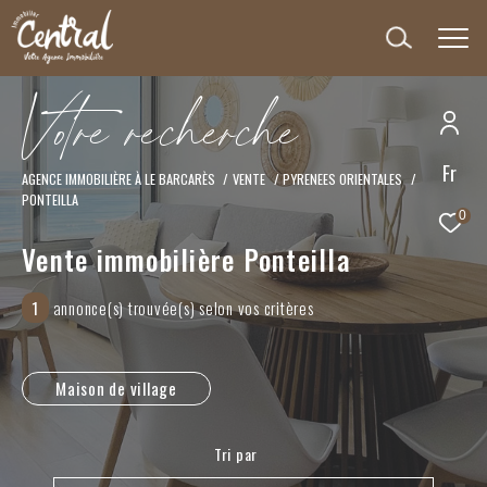
V
o
t
r
e
r
e
c
h
e
r
c
h
e
Fr
Effectuer une recherche
AGENCE IMMOBILIÈRE À LE BARCARÈS
VENTE
PYRENEES ORIENTALES
PONTEILLA
et trouver le bien qui correspond à vos critères
0
Vente immobilière Ponteilla
Type
d'offre
Vente
1
annonce(s) trouvée(s) selon vos critères
Type
de
Type de bien
bien
Maison de village
Ville
Tri par