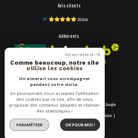
Avis clients
Adhérents
On en reste là
Comme beaucoup, notre site
utilise les cookies
On aimerait vous accompagner
pendant votre visite.
En poursuivant, vous acceptez l'utilisation
des cookies par ce site, afin de vous
© 2026 | Tous droits réservés | Traduction powered by Google
proposer des contenus adaptés et réaliser
|
des statistiques !
Nos honoraires
Plan du site
Mentions légales
Admin
Nos liens
Politique RGPD
Cookies
PARAMÉTRER
OK POUR MOI !