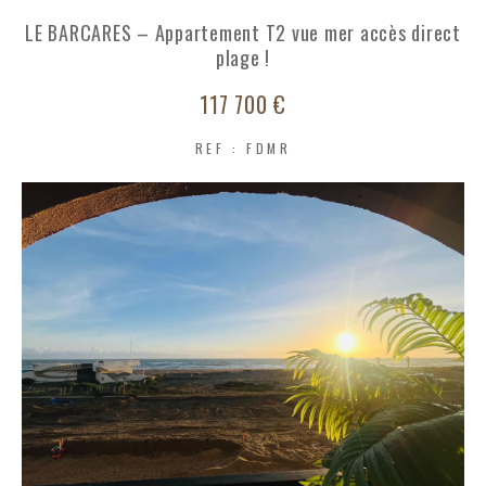
LE BARCARES – Appartement T2 vue mer accès direct
COUPS DE COEUR
EXCLUSIVITÉS
plage !
117 700 €
NOUVEAUTÉS
REF : FDMR
RECHERCHER