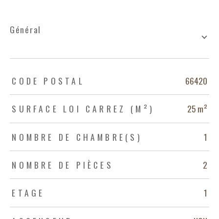
général
TRAD_ZEPHYR_Caracteristique
TRAD_ZEPHYR_Valeurs
CODE POSTAL
66420
SURFACE LOI CARREZ (M²)
25 m²
NOMBRE DE CHAMBRE(S)
1
NOMBRE DE PIÈCES
2
ETAGE
1