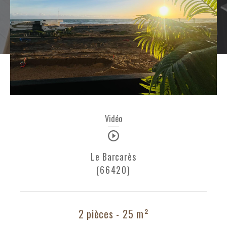
Budget
Budget
Surface
Surface
Pièces
Pièces
Référence
Vidéo
Le Barcarès
AFFINER LES CRITÈRES
(66420)
TERRASSE
PARKING
PISCINE
FILTRER PAR
2 pièces - 25 m²