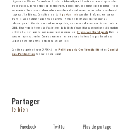
l'Agence / au Réseau. Conformément à la loi « informatique et libertés », vous disposez des
droits d’accès, de rectification, d’effacement, d’opposition, de limitation et de portabilité de
vos données. Vous pouvez retirer votre consentement à tout moment en contactant directement
l’Agence / Le Réseau. Consultez le site
https://cnil.fr/fr
pour plus d’informations sur vos
droits. Si vous estimez, après avoir contacté l'Agence / le Réseau, que vos droits «
Informatique et Libertés » ne sont pas respectés, vous pouvez adresser une réclamation à la
CNIL. Nous vous informons de l’existence de la liste d'opposition au démarchage téléphonique
« Bloctel », sur laquelle vous pouvez vous inscrire ici :
https://www.bloctel.gouv.fr
. Dans le
cadre de la protection des Données personnelles, nous vous invitons à ne pas inscrire de
Données sensibles dans le champ de saisie libre.
Ce site est protégé par reCAPTCHA, les
Politiques de Confidentialité
et es
Conditi
ons d'utilisation
de Google s'appliquent.
partager
le bien
Facebook
Twitter
Plus de partage