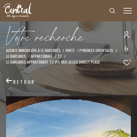
V
o
t
r
e
r
e
c
h
e
r
c
h
e
Fr
Effectuer une recherche
AGENCE IMMOBILIÈRE À LE BARCARÈS
VENTE
PYRENEES ORIENTALES
LE BARCARES
APPARTEMENT
T2
et trouver le bien qui correspond à vos critères
0
LE BARCARES APPARTEMENT T2 VUE MER ACCES DIRECT PLAGE
Type
d'offre
RETOUR
Vente
Type
de
Type de bien
bien
Ville