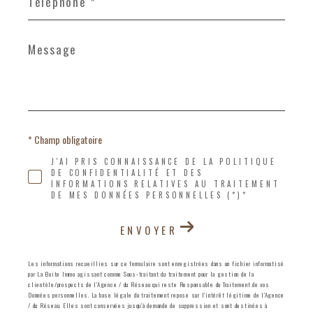
Message
*
* Champ obligatoire
J'AI PRIS CONNAISSANCE DE LA POLITIQUE
DE CONFIDENTIALITÉ ET DES
INFORMATIONS RELATIVES AU TRAITEMENT
DE MES DONNÉES PERSONNELLES (*)*
ENVOYER
Les informations recueillies sur ce formulaire sont enregistrées dans un fichier informatisé
par La Boite Immo agissant comme Sous-traitant du traitement pour la gestion de la
clientèle/prospects de l'Agence / du Réseau qui reste Responsable du Traitement de vos
Données personnelles. La base légale du traitement repose sur l'intérêt légitime de l'Agence
/ du Réseau. Elles sont conservées jusqu'à demande de suppression et sont destinées à