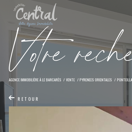
V
o
t
r
e
r
e
c
h
AGENCE IMMOBILIÈRE À LE BARCARÈS
VENTE
PYRENEES ORIENTALES
PONTEILL
RETOUR