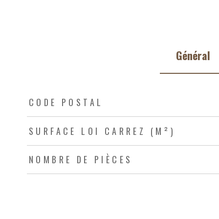
Général
TRAD_ZEPHYR_Caracteristique
TRAD_ZEPHYR_Valeurs
CODE POSTAL
SURFACE LOI CARREZ (M²)
NOMBRE DE PIÈCES