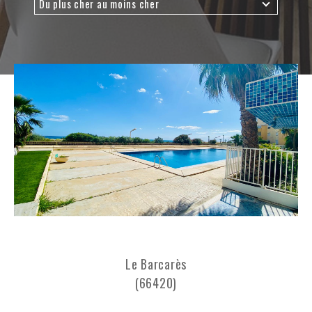
Du plus cher au moins cher
Budget
Budget
Surface
Surface
Pièces
Pièces
Référence
AFFINER LES CRITÈRES
TERRASSE
PARKING
PISCINE
Le Barcarès
(66420)
FILTRER PAR