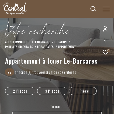
V
o
t
r
e
r
e
c
h
e
r
c
h
e
Fr
Effectuer une recherche
AGENCE IMMOBILIÈRE À LE BARCARÈS
LOCATION
PYRENEES ORIENTALES
LE BARCARES
APPARTEMENT
et trouver le bien qui correspond à vos critères
0
Appartement à louer Le-Barcares
Type
d'offre
Location
27
annonce(s) trouvée(s) selon vos critères
Type
de
Type de bien
bien
2 Pièces
3 Pièces
1 Pièce
Ville
Tri par