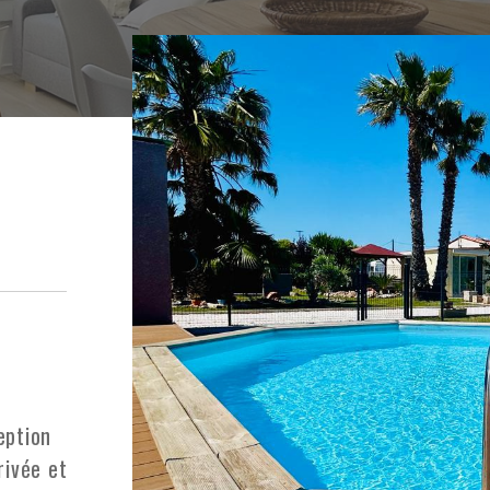
eption
rivée et