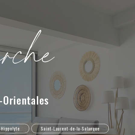
e
r
c
h
e
-Orientales
-Hippolyte
Saint-Laurent-de-la-Salanque