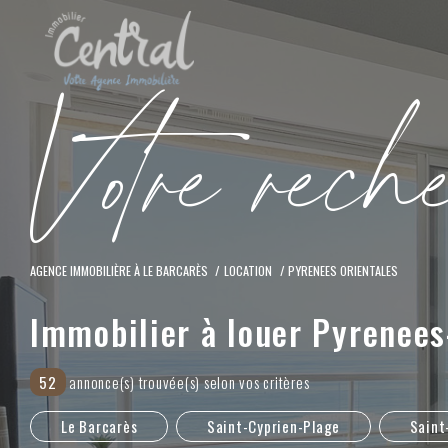
V
o
t
r
e
r
e
c
h
AGENCE IMMOBILIÈRE À LE BARCARÈS
LOCATION
PYRENEES ORIENTALES
Immobilier à louer Pyrenees
52
annonce(s) trouvée(s) selon vos critères
Le Barcarès
Saint-Cyprien-Plage
Saint