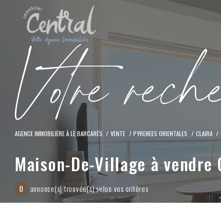
V
o
t
r
e
r
e
c
h
AGENCE IMMOBILIÈRE À LE BARCARÈS
VENTE
PYRENEES ORIENTALES
CLAIRA
Maison-De-Village à vendre 
0
annonce(s) trouvée(s) selon vos critères