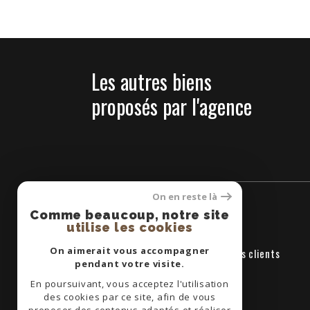
Les autres biens
proposés par l'agence
On en reste là
Comme beaucoup, notre site
utilise les cookies
On aimerait vous accompagner
CENTRAL IMMOBILIER
Avis clients
pendant votre visite.
contact@centralimmo66.com
En poursuivant, vous acceptez l'utilisation
des cookies par ce site, afin de vous
1b avenue Annibal