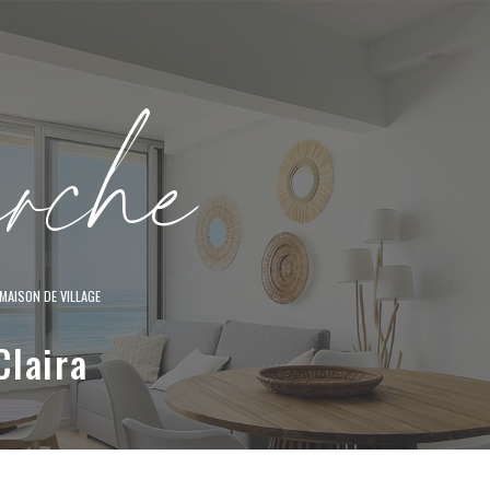
e
r
c
h
e
MAISON DE VILLAGE
Claira